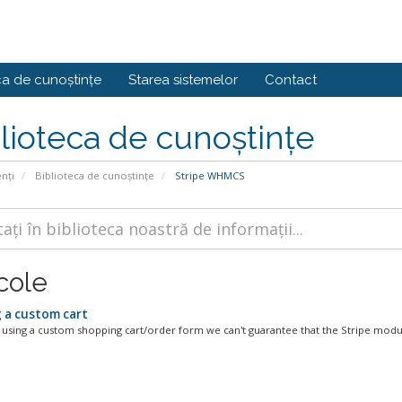
ca de cunoștințe
Starea sistemelor
Contact
lioteca de cunoștințe
enți
Biblioteca de cunoștințe
Stripe WHMCS
cole
 a custom cart
e using a custom shopping cart/order form we can't guarantee that the Stripe module