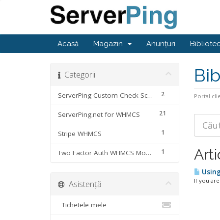
Acasă
Magazin
Anunțuri
Bibliote
Bib
Categorii
2
ServerPing Custom Check Scripts
Portal cli
21
ServerPing.net for WHMCS
1
Stripe WHMCS
Arti
1
Two Factor Auth WHMCS Module
Using
If you ar
Asistență
Tichetele mele