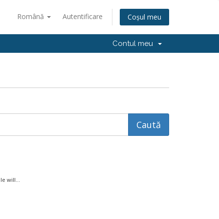
Română
Autentificare
Coșul meu
Contul meu
 will...