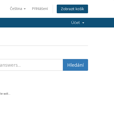
Čeština
Přihlášení
Zobrazit košík
Účet
 will...