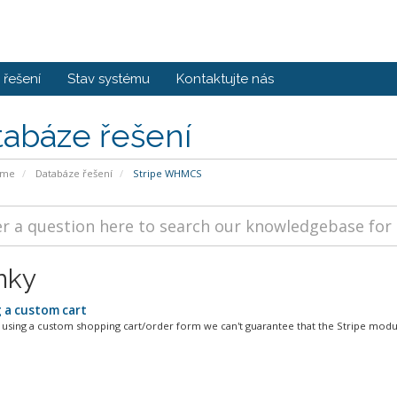
řešení
Stav systému
Kontaktujte nás
tabáze řešení
ome
Databáze řešení
Stripe WHMCS
nky
 a custom cart
e using a custom shopping cart/order form we can't guarantee that the Stripe module