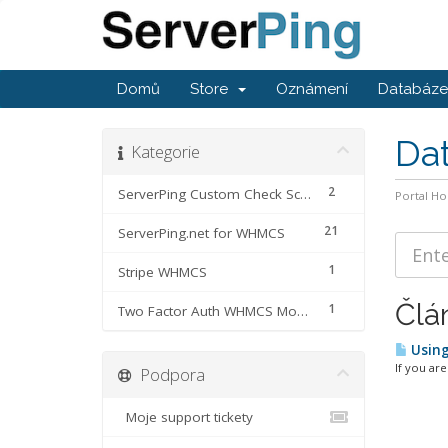
Domů
Store
Oznámení
Databáze 
Da
Kategorie
2
ServerPing Custom Check Scripts
Portal H
21
ServerPing.net for WHMCS
1
Stripe WHMCS
Člá
1
Two Factor Auth WHMCS Module
Using
If you ar
Podpora
Moje support tickety