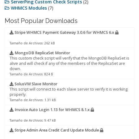
ServerPing Custom Check Scripts
(2)
WHMCS Modules
(7)
Most Popular Downloads
Stripe WHMCS Payment Gateway 3.0.6 for WHMCS 6.x
Tamaño de Archivos: 262 kB
MongoDB ReplicaSet Monitor
This custom check script will verify that the MongoDB RepliaSet is
alive and will check if any of the members of the ReplicaSet are
down.
Tamaño de Archivos: 824 B
SolusVM Slave Monitor
This script will connect to each slave server to verify it is working
properly.
Tamaño de Archivos: 1.31 kB
Invoice Auto Login 1.13 for WHMCS 8.1.x
Tamaño de Archivos: 9.47 kB
Stripe Admin Area Credit Card Update Module