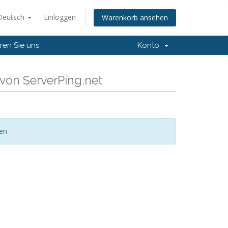
Deutsch
Einloggen
Warenkorb ansehen
ren Sie uns
Konto
von ServerPing.net
gen