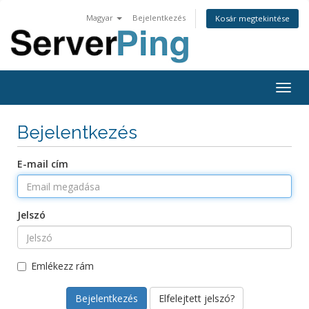
Magyar
Bejelentkezés
Kosár megtekintése
Togg
navig
Bejelentkezés
E-mail cím
Jelszó
Emlékezz rám
Elfelejtett jelszó?