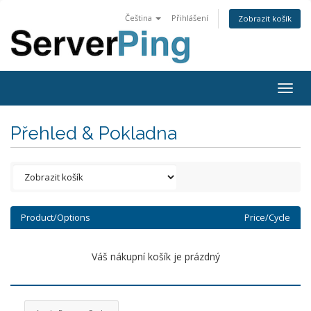
Čeština
Přihlášení
Zobrazit košík
Togg
navig
Přehled & Pokladna
Product/Options
Price/Cycle
Váš nákupní košík je prázdný