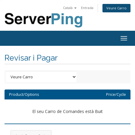
Català
Entrada
Veure Carro
Togg
navig
Revisar i Pagar
Product/Options
Price/Cycle
El seu Carro de Comandes està Buit