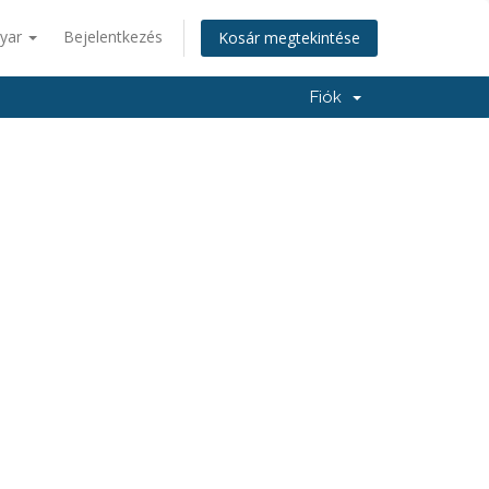
yar
Bejelentkezés
Kosár megtekintése
Fiók