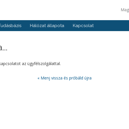
Mag
Tudásbázis
Hálózat állapota
Kapcsolat
..
 kapcsolatot az ügyfélszolgálattal.
« Menj vissza és próbáld újra