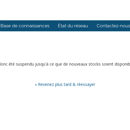
Base de connaissances
État du réseau
Contactez-nou
.
 donc été suspendu jusqu'à ce que de nouveaux stocks soient disponibl
« Revenez plus tard & réessayer