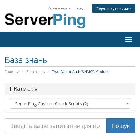
Українська
Вхід
Переглянути кошик
Togg
navig
База знань
Головна
База знань
Two Factor Auth WHMCS Module
Категорія